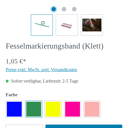
Fesselmarkierungsband (Klett)
1,05 €*
Preise exkl. MwSt. zzgl. Versandkosten
Sofort verfügbar, Lieferzeit: 2-5 Tage
auswählen
Farbe
Blau
Grün
Neongelb
Pink
Rot
(Diese Option ist zurze