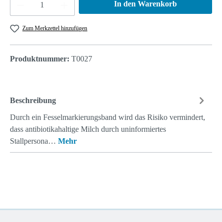
Produkt Anzahl: Gib den gewünschten Wert ein 
In den Warenkorb
Zum Merkzettel hinzufügen
Produktnummer:
T0027
Beschreibung
Durch ein Fesselmarkierungsband wird das Risiko vermindert,
dass antibiotikahaltige Milch durch uninformier­tes
Stallpersona…
Mehr