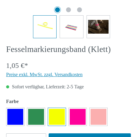
Fesselmarkierungsband (Klett)
1,05 €*
Preise exkl. MwSt. zzgl. Versandkosten
Sofort verfügbar, Lieferzeit: 2-5 Tage
auswählen
Farbe
Blau
Grün
Neongelb
Pink
Rot
(Diese Option ist zurze