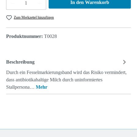
Produkt Anzahl: Gib den gewünschten Wert ein 
In den Warenkorb
Zum Merkzettel hinzufügen
Produktnummer:
T0028
Beschreibung
Durch ein Fesselmarkierungsband wird das Risiko vermindert,
dass antibiotikahaltige Milch durch uninformier­tes
Stallpersona…
Mehr