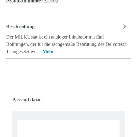
Produktnummer:
ZD002
Beschreibung
Der MILKUstat ist ein analoger Inkubator mit fünf
Bohrungen, der für die sachgemäße Bebrütung des Delvotest®
T eingesetzt we…
Mehr
Produktgalerie überspringen
Passend dazu