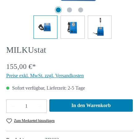
MILKUstat
155,00 €*
Preise exkl. MwSt. zzgl. Versandkosten
Sofort verfügbar, Lieferzeit: 2-5 Tage
Produkt Anzahl: Gib den gewünschten Wert ein 
In den Warenkorb
Zum Merkzettel hinzufügen