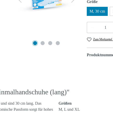
auswähl
Größe
M, 30 cm
Produkt An
Zum Merkzettel 
Produktnumm
Einmalhandschuhe (lang)"
 und sind 30 cm lang. Das
Größen
tomische Passform sorgt für hohes
M, L und XL